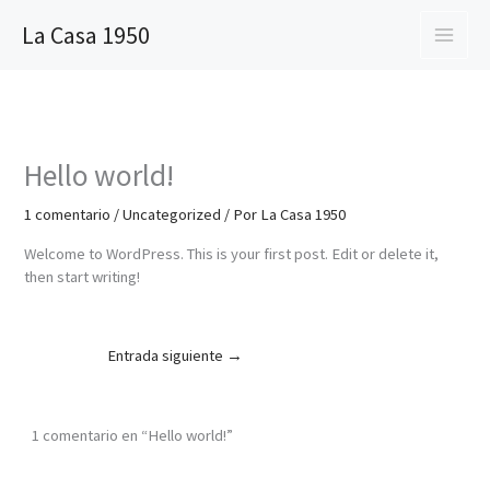
Ir
La Casa 1950
al
contenido
Hello world!
1 comentario
/
Uncategorized
/ Por
La Casa 1950
Welcome to WordPress. This is your first post. Edit or delete it,
then start writing!
Entrada siguiente
→
1 comentario en “Hello world!”